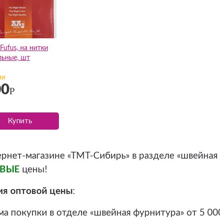
Fufus, на нитки
ьные, шт
ии
00
Р
Купить
ернет-магазине «ТМТ-Сибирь» в разделе «швейная
ОВЫЕ
цены!
ия оптовой цены
:
а покупки в отделе «швейная фурнитура» от 5 00