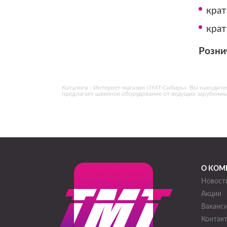
крат
крат
Розни
Каталоги - Интернет-магазин «ТМТ-Сибирь». Вы находитесь 
предлагает швейное оборудование от ведущих зарубежн
О КОМ
Новост
Акции
Ваканс
Контак