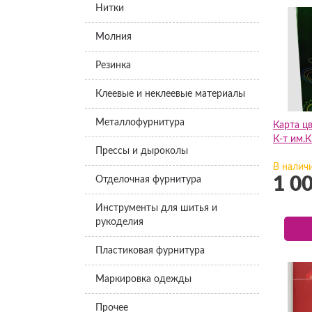
Нитки
Молния
Резинка
Клеевые и неклеевые материалы
Металлофурнитура
Карта ц
К-т им.К
Прессы и дыроколы
В налич
1 0
Отделочная фурнитура
Инструменты для шитья и
рукоделия
Пластиковая фурнитура
Маркировка одежды
Прочее