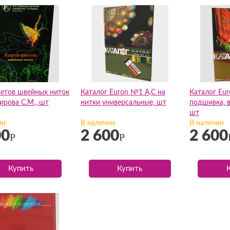
ветов швейных ниток
Каталог Euron №1 A,С на
Каталог Eur
ирова С.М., шт
нитки универсальные, шт
подшивка, 
шт
ии
В наличии
В наличии
00
2 600
2 600
Р
Р
Купить
Купить