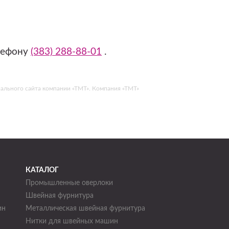
лефону
(383) 288-88-01
.
ициального сайта компании «ТМТ». Компания «ТМТ»
КАТАЛОГ
Промышленные оверлоки
Швейная фурнитура
ин
Металлическая швейная фурнитура
Нитки для швейных машин