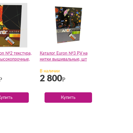
on №2 текстура,
Каталог Euron №3 P,V на
высокопрочные,
нитки вышивальные, шт
В наличии
2 800
Р
Р
Купить
Купить