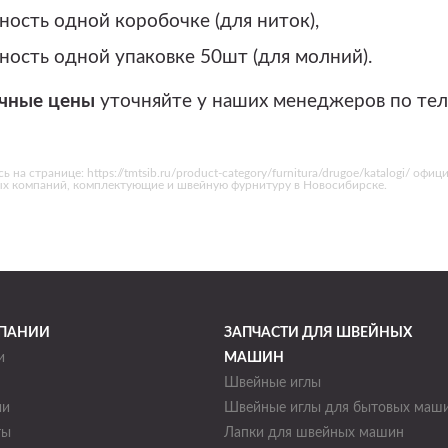
ность одной коробочке (для ниток),
ность одной упаковке 50шт (для молний).
чные цены
уточняйте у наших менеджеров по те
на странице: https://tmtsib.ru/product-category/furnitura/drugoe/katalogi/ оф
ых компаний, комплектующие и швейную фурнитуру в Новосибирске.
ПАНИИ
ЗАПЧАСТИ ДЛЯ ШВЕЙНЫХ
и
МАШИН
Швейные иглы
ии
Швейные иглы для бытовых маш
ты
Лапки для швейных машин