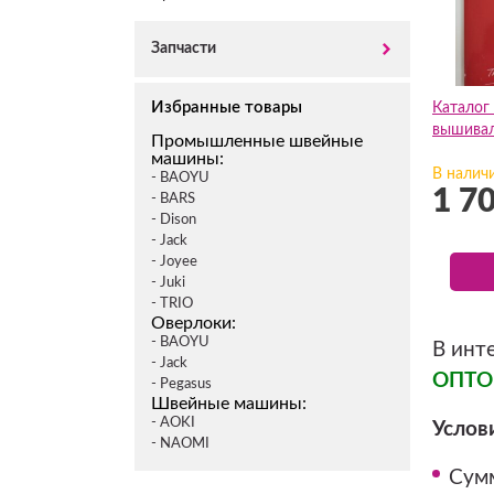
Запчасти
Избранные товары
Каталог 
вышивал
Промышленные швейные
машины:
В налич
- BAOYU
1 7
- BARS
- Dison
- Jack
- Joyee
- Juki
- TRIO
Оверлоки:
- BAOYU
В инт
- Jack
ОПТ
- Pegasus
Швейные машины:
- AOKI
Услов
- NAOMI
Сумм