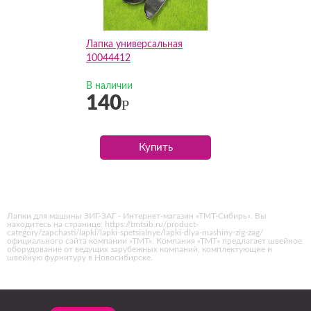
Лапка универсальная
10044412
В наличии
140
Р
Купить
Лапки для машины ЗИГ-ЗАГ - Интернет-магазин «ТМТ-Сибирь». Вы
находитесь на странице: https://tmtsib.ru/product-
category/zapchasti/lapki/lapki-spetsialnye/lapki-dlya-mashiny-zig-zag/
официального сайта компании «ТМТ». Компания «ТМТ» предлагает швейное
оборудование от ведущих зарубежных компаний, комплектующие и
швейную фурнитуру в Новосибирске.