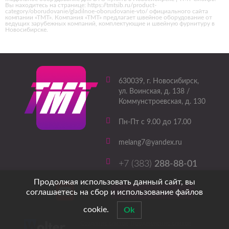
Вы находитесь на странице: https://tmtsib.ru/product-
category/oborudovanie/gladilnoe-oborudovanie-vto/ официального сайта
компании «ТМТ». Компания «ТМТ» предлагает швейное оборудование от
ведущих зарубежных компаний, комплектующие и швейную фурнитуру в
Новосибирске.
630039
, г.
Новосибирск
,
ул. Воинская, д. 138 /
Коммунстроевская, д. 130
Пн-Пт с 9.00 до 17.00
melang7@yandex.ru
+7 (383)
288-88-01
Продолжая использовать данный сайт, вы
Заказать звонок
соглашаетесь на сбор и использование файлов
cookie.
Ok
Создание сайтов
Продвижение сайтов