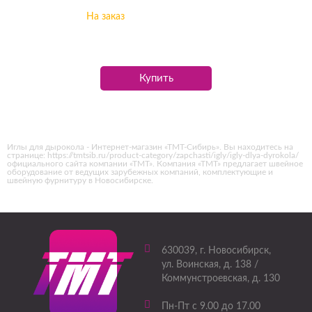
На заказ
Купить
Иглы для дырокола - Интернет-магазин «ТМТ-Сибирь». Вы находитесь на
странице: https://tmtsib.ru/product-category/zapchasti/igly/igly-dlya-dyrokola/
официального сайта компании «ТМТ». Компания «ТМТ» предлагает швейное
оборудование от ведущих зарубежных компаний, комплектующие и
швейную фурнитуру в Новосибирске.
630039
, г.
Новосибирск
,
ул. Воинская, д. 138 /
Коммунстроевская, д. 130
Пн-Пт с 9.00 до 17.00