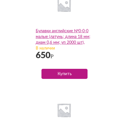
Булавки английские №0-0-0
малые (латунь; длина 18 мм;
диам 0,6 мм; уп 2000 шт),
упак
В наличии
650
Р
Купить