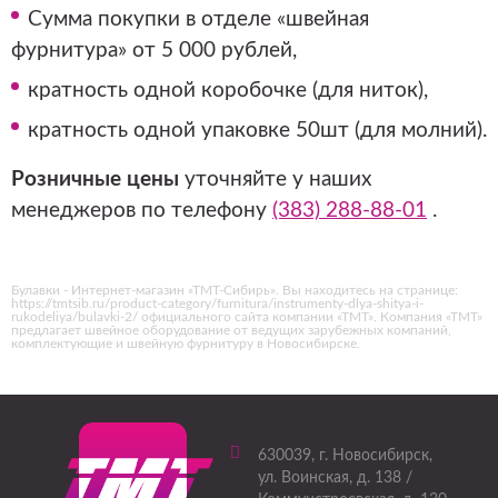
Сумма покупки в отделе «швейная
фурнитура» от 5 000 рублей,
кратность одной коробочке (для ниток),
кратность одной упаковке 50шт (для молний).
Розничные цены
уточняйте у наших
менеджеров по телефону
(383) 288-88-01
.
Булавки - Интернет-магазин «ТМТ-Сибирь». Вы находитесь на странице:
https://tmtsib.ru/product-category/furnitura/instrumenty-dlya-shitya-i-
rukodeliya/bulavki-2/ официального сайта компании «ТМТ». Компания «ТМТ»
предлагает швейное оборудование от ведущих зарубежных компаний,
комплектующие и швейную фурнитуру в Новосибирске.
630039
, г.
Новосибирск
,
ул. Воинская, д. 138 /