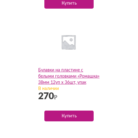
Купить
Булавки на пластине с
белыми головками «Ромашка»
38мм 12уп х 36шт, упак
В наличии
270
Р
Купить