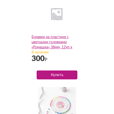
Булавки на пластине с
цветными головками
«Ромашка» 38мм, 12уп х
36шт, упак
В наличии
300
Р
Купить