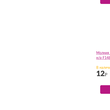
Молния 
н/р F14
В налич
12
Р