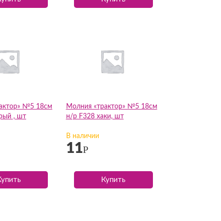
актор» №5 18см
Молния «трактор» №5 18см
рый , шт
н/р F328 хаки, шт
В наличии
11
Р
Купить
Купить