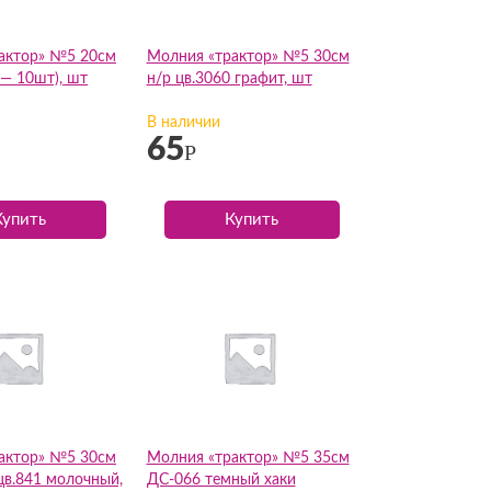
актор» №5 20см
Молния «трактор» №5 30см
 — 10шт), шт
н/р цв.3060 графит, шт
В наличии
65
Р
Купить
Купить
актор» №5 30см
Молния «трактор» №5 35см
цв.841 молочный,
ДС-066 темный хаки