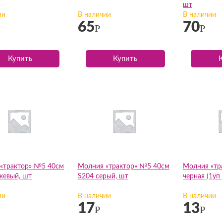
шт
ии
В наличии
В наличии
65
70
Р
Р
Купить
Купить
«трактор» №5 40см
Молния «трактор» №5 40см
Молния «тр
жевый, шт
S204 серый, шт
черная (1уп
ии
В наличии
В наличии
17
13
Р
Р