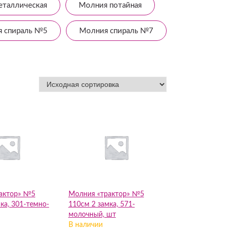
еталлическая
Молния потайная
 спираль №5
Молния спираль №7
актор» №5
Молния «трактор» №5
ка, 301-темно-
110см 2 замка, 571-
молочный, шт
В наличии