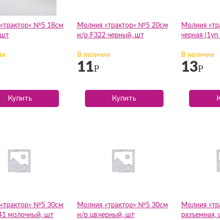
«трактор» №5 18см
Молния «трактор» №5 20см
Молния «тр
 шт
н/р F322 черный, шт
черная (1уп
ии
В наличии
В наличии
11
13
Р
Р
Купить
Купить
«трактор» №5 30см
Молния «трактор» №5 30см
Молния «тр
841 молочный, шт
н/р цв.черный, шт
разъемная, 