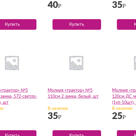
40
35
Р
Р
Купить
Купить
«трактор» №5
Молния «трактор» №5
Молния «тр
замка, 572-светло-
110см 2 замка, белый, шт
120см ДС ч
, шт
(1уп-10шт),
ии
В наличии
В наличии
35
25
Р
Р
Купить
Купить