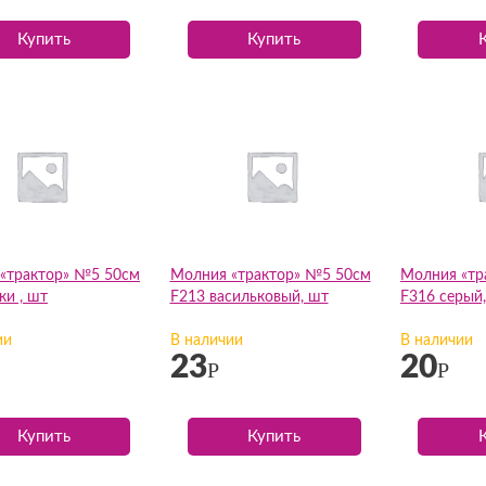
Купить
Купить
«трактор» №5 50см
Молния «трактор» №5 50см
Молния «тр
ки , шт
F213 васильковый, шт
F316 серый
ии
В наличии
В наличии
23
20
Р
Р
Купить
Купить