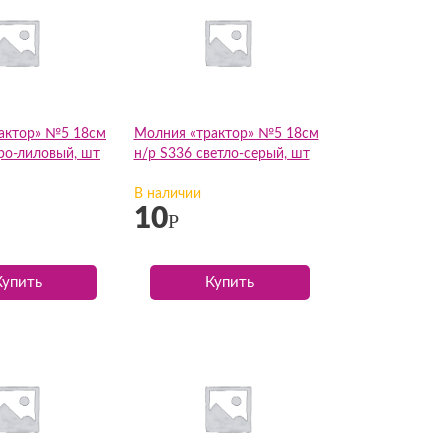
актор» №5 18см
Молния «трактор» №5 18см
ро-лиловый, шт
н/р S336 светло-серый, шт
В наличии
10
Р
Купить
Купить