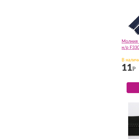
Молния 
н/р F330
В налич
11
Р