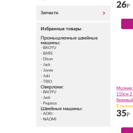
26
Р
Запчасти
Избранные товары
Промышленные швейные
машины:
- BAOYU
- BARS
- Dison
- Jack
- Joyee
- Juki
- TRIO
Оверлоки:
Молния 
- BAOYU
110см 2 
- Jack
бежевый
- Pegasus
В налич
Швейные машины:
35
Р
- AOKI
- NAOMI