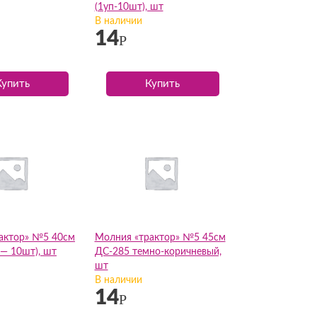
(1уп-10шт), шт
В наличии
14
Р
Купить
Купить
актор» №5 40см
Молния «трактор» №5 45см
 — 10шт), шт
ДС-285 темно-коричневый,
шт
В наличии
14
Р