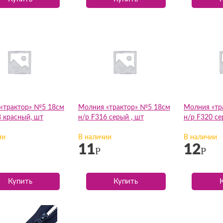
«трактор» №5 18см
Молния «трактор» №5 18см
Молния «тр
8 красный, шт
н/р F316 серый , шт
н/р F320 се
ии
В наличии
В наличии
11
12
Р
Р
Купить
Купить