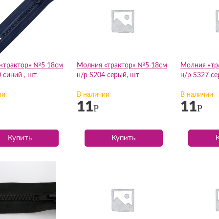
«трактор» №5 18см
Молния «трактор» №5 18см
Молния «тр
 синий , шт
н/р S204 серый, шт
н/р S327 се
ии
В наличии
В наличии
11
11
Р
Р
Купить
Купить