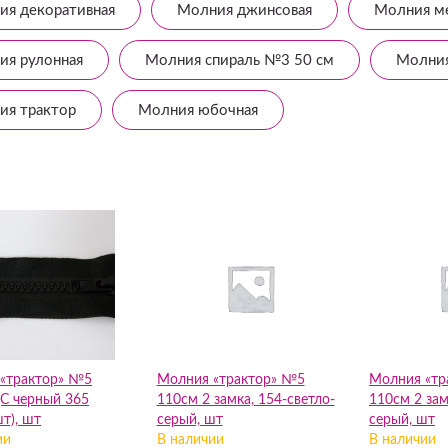
ия декоративная
Молния джинсовая
Молния м
ия рулонная
Молния спираль №3 50 см
Молния
ия трактор
Молния юбочная
«трактор» №5
Молния «трактор» №5
Молния «тр
С черный 365
110см 2 замка, 154-светло-
110см 2 зам
т), шт
серый, шт
серый, шт
ии
В наличии
В наличии