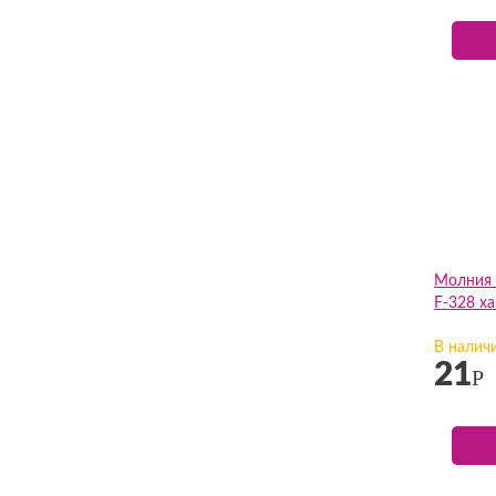
Молния 
F-328 ха
В налич
21
Р