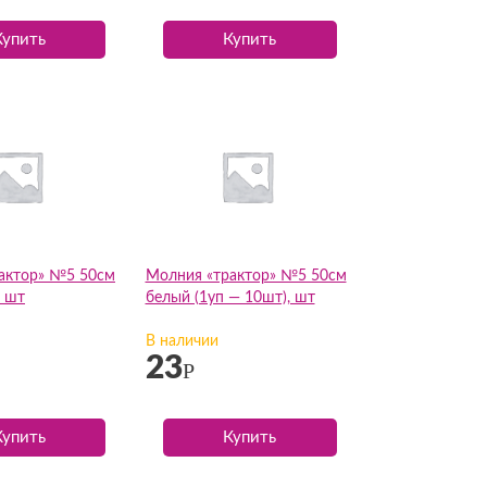
Купить
Купить
актор» №5 50см
Молния «трактор» №5 50см
, шт
белый (1уп — 10шт), шт
В наличии
23
Р
Купить
Купить