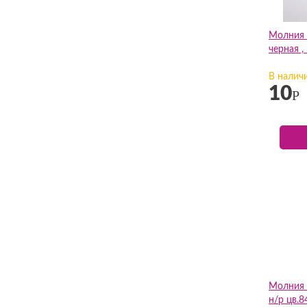
Молния 
черная ,
В налич
10
Р
Молния 
н/р цв.