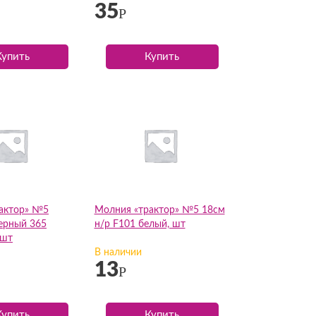
35
Р
Купить
Купить
актор» №5
Молния «трактор» №5 18см
ерный 365
н/р F101 белый, шт
 шт
В наличии
13
Р
Купить
Купить