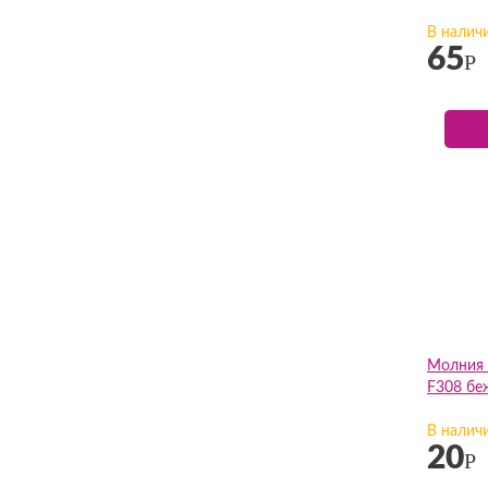
В налич
65
Р
Молния 
F308 бе
В налич
20
Р