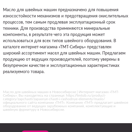
Масло для швейных машин предназначено для повышения
износостойкости механизмов и предотвращения окислительных
процессов, тем самым продлевая эксплуатационный срок
техники. Для производства применяются минеральные
компоненты, в результате чего эта продукция может
использоваться для всех типов швейного оборудования. В
каталоге интернет-магазина «ТМТ-Сибирь» представлен
широкий ассортимент масел для швейных машин. Предлагаем
продукцию от ведущих производителей, поэтому уверены в
безупречном качестве и эксплуатационных характеристиках
реализуемого товара.
Масло для швейных машин в Новосибирске | Интернет-магазин «ТМТ-
Сибирь». Вы находитесь на странице: https://tmtsib.ru/product-
category/zapchasti/zapasnye-chasti-i-rashodnye-elementy/maslo/
официального сайта компании «ТМТ». Компания «ТМТ» предлагает швейное
оборудование от ведущих зарубежных компаний, комплектующие и
швейную фурнитуру в Новосибирске.