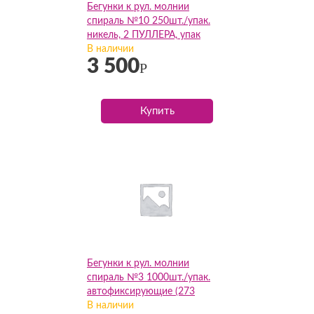
Бегунки к рул. молнии
спираль №10 250шт./упак.
никель, 2 ПУЛЛЕРА, упак
В наличии
3 500
Р
Купить
Бегунки к рул. молнии
спираль №3 1000шт./упак.
автофиксирующие (273
темно-зеленый), упак
В наличии