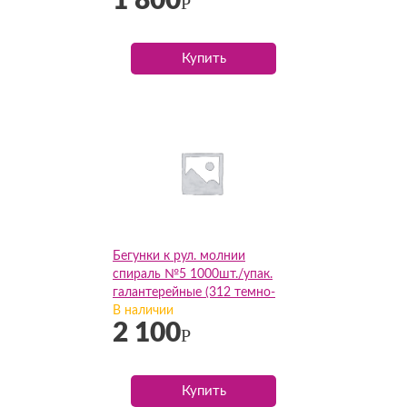
1 800
Р
Купить
Бегунки к рул. молнии
спираль №5 1000шт./упак.
галантерейные (312 темно-
серый), упак
В наличии
2 100
Р
Купить