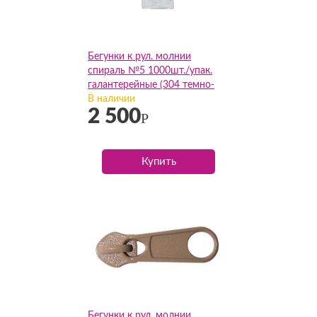
Бегунки к рул. молнии
спираль №5 1000шт./упак.
галантерейные (304 темно-
коричневый), упак
В наличии
2 500
Р
Купить
Бегунки к рул. молнии