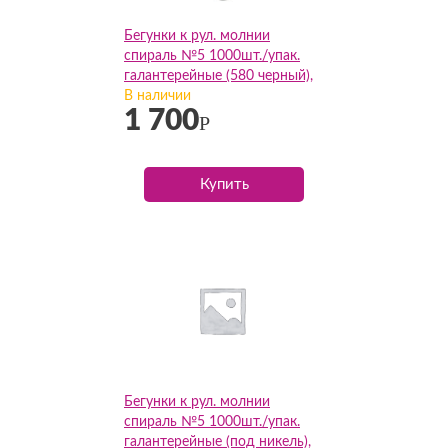
Бегунки к рул. молнии
спираль №5 1000шт./упак.
галантерейные (580 черный),
упак
В наличии
1 700
Р
Купить
Бегунки к рул. молнии
спираль №5 1000шт./упак.
галантерейные (под никель),