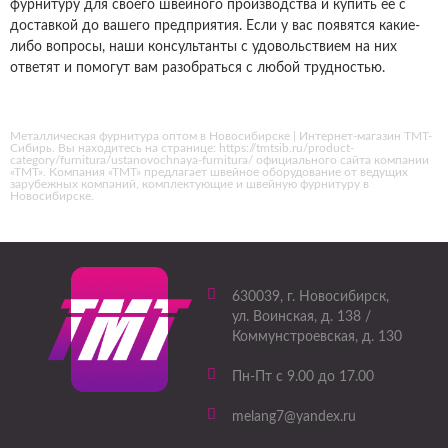
фурнитуру для своего швейного производства и купить ее с
доставкой до вашего предприятия. Если у вас появятся какие-
либо вопросы, наши консультанты с удовольствием на них
ответят и помогут вам разобраться с любой трудностью.
Металлическая фурнитура оптом в Новосибирске | Интернет-магазин ТМТ-
Сибирь. Вы находитесь на странице: https://tmtsib.ru/product-
category/furnitura/ustanovochnaya-furnitura/ официального сайта компании
«ТМТ». Компания «ТМТ» предлагает швейное оборудование от ведущих
зарубежных компаний, комплектующие и швейную фурнитуру в
Новосибирске.
630039
, г.
Новосибирск
,
ул. Воинская, д. 138 /
Коммунстроевская, д. 130
Пн-Пт с 9.00 до 17.00
melang7@yandex.ru