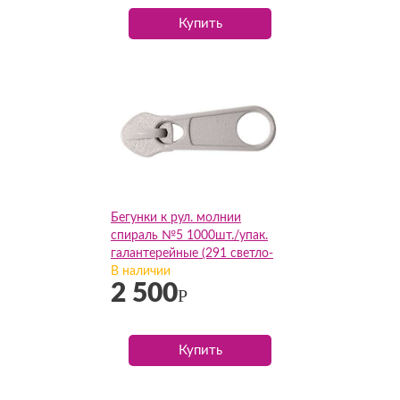
Купить
Бегунки к рул. молнии
спираль №5 1000шт./упак.
галантерейные (291 светло-
бежевый), упак
В наличии
2 500
Р
Купить