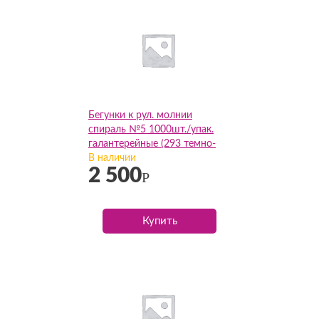
Бегунки к рул. молнии
спираль №5 1000шт./упак.
галантерейные (293 темно-
бежевый), упак
В наличии
2 500
Р
Купить