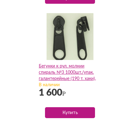
Бегунки к рул. молнии
спираль №3 1000шт./упак.
галантерейные (190 т. хаки),
упак
В наличии
1 600
Р
Купить