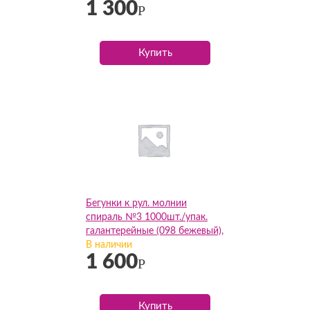
1 300
Р
Купить
Бегунки к рул. молнии
спираль №3 1000шт./упак.
галантерейные (098 бежевый),
упак
В наличии
1 600
Р
Купить