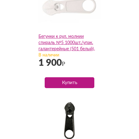
Бегунки к рул. молнии
спираль №5 1000шт./упак.
галантерейные (501 белый),
упак
В наличии
1 900
Р
Купить