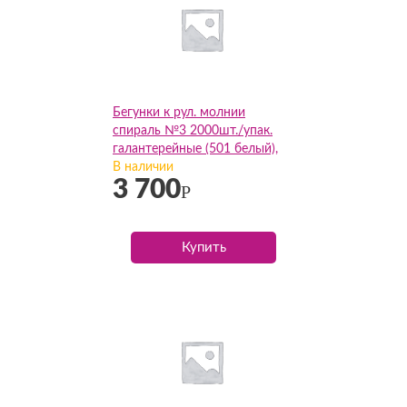
Бегунки к рул. молнии
спираль №3 2000шт./упак.
галантерейные (501 белый),
упак
В наличии
3 700
Р
Купить