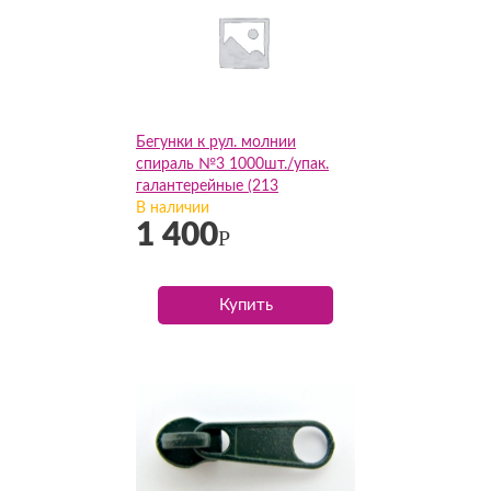
Бегунки к рул. молнии
спираль №3 1000шт./упак.
галантерейные (213
св.василек), упак
В наличии
1 400
Р
Купить