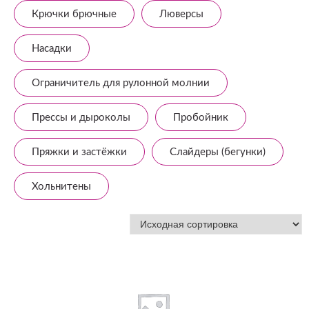
Крючки брючные
Люверсы
Насадки
Ограничитель для рулонной молнии
Прессы и дыроколы
Пробойник
Пряжки и застёжки
Слайдеры (бегунки)
Хольнитены