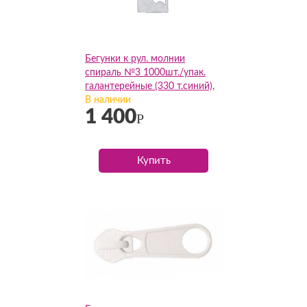
Бегунки к рул. молнии
спираль №3 1000шт./упак.
галантерейные (330 т.синий),
упак
В наличии
1 400
Р
Купить