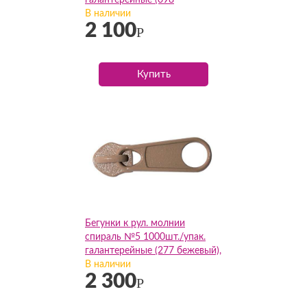
галантерейные (098
т.бежевый), упак
В наличии
2 100
Р
Купить
Бегунки к рул. молнии
спираль №5 1000шт./упак.
галантерейные (277 бежевый),
упак
В наличии
2 300
Р