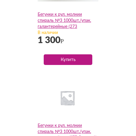
Бегунки к рул. молнии
спираль №3 1000шт./упак.
галантерейные (273
т.зеленый), упак
В наличии
1 300
Р
Купить
Бегунки к рул. молнии
спираль №3 1000шт./упак.