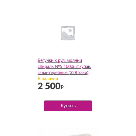
Бегунки к рул. молнии
спираль №5 1000шт./упак.
галантерейные (328 хаки),
упак
В наличии
2 500
Р
Купить