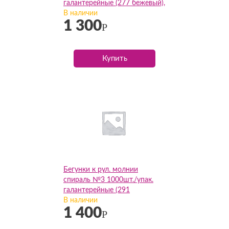
галантерейные (277 бежевый),
упак
В наличии
1 300
Р
Купить
Бегунки к рул. молнии
спираль №3 1000шт./упак.
галантерейные (291
св.бежевый), упак
В наличии
1 400
Р