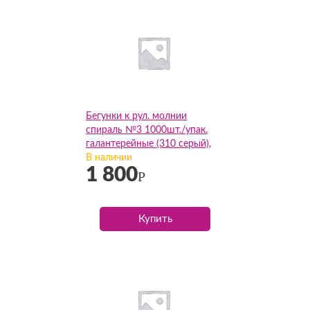
Бегунки к рул. молнии
спираль №3 1000шт./упак.
галантерейные (310 серый),
упак
В наличии
1 800
Р
Купить