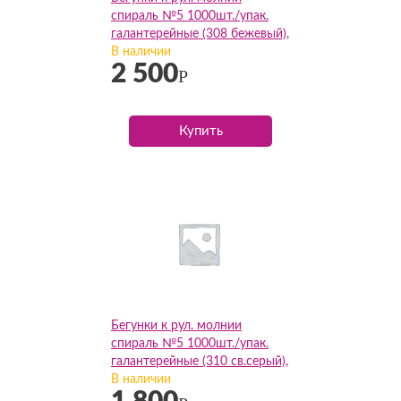
спираль №5 1000шт./упак.
галантерейные (308 бежевый),
упак
В наличии
2 500
Р
Купить
Бегунки к рул. молнии
спираль №5 1000шт./упак.
галантерейные (310 св.серый),
упак
В наличии