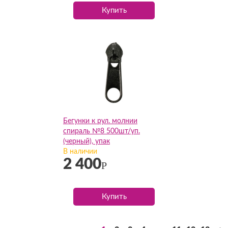
Купить
Бегунки к рул. молнии
спираль №8 500шт/уп.
(черный), упак
В наличии
2 400
Р
Купить