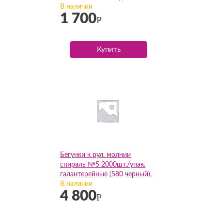
упак
В наличии
1 700
Р
Купить
Бегунки к рул. молнии
спираль №5 2000шт./упак.
галантерейные (580 черный),
упак
В наличии
4 800
Р