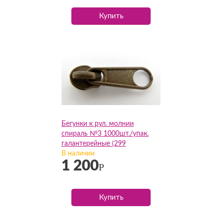
Купить
Бегунки к рул. молнии
спираль №3 1000шт./упак.
галантерейные (299
коричневый), упак
В наличии
1 200
Р
Купить