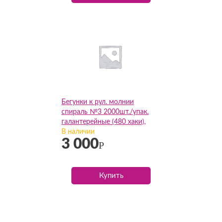
Бегунки к рул. молнии
спираль №3 2000шт./упак.
галантерейные (480 хаки),
упак
В наличии
3 000
Р
Купить