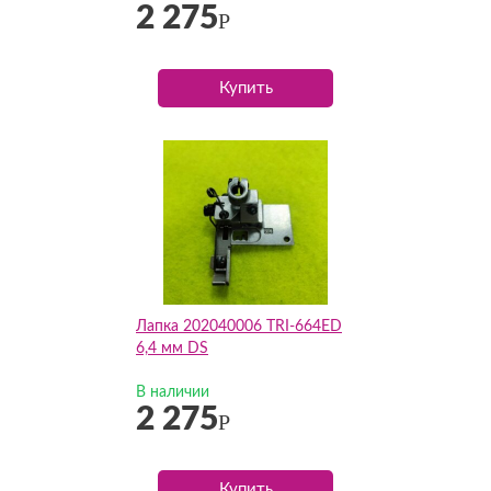
2 275
Р
Купить
Лапка 202040006 TRI-664ED
6,4 мм DS
В наличии
2 275
Р
Купить