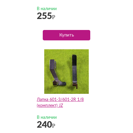
В наличии
255
Р
Купить
Лапка 601-3/601-2R 1/8
(комплект) JZ
В наличии
240
Р