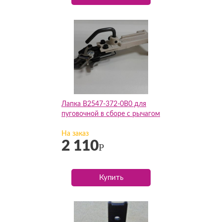
Лапка B2547-372-0B0 для
пуговочной в сборе с рычагом
На заказ
2 110
Р
Купить