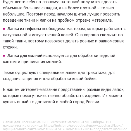
будет вести себя по-разному: на тонкой получится сделать
объемные большие складки, а на более плотной – только
небольшие. Поэтому перед началом шитья лучше проверить
поведение ткани и лапки на пробном отрезке материала.
Лапка из тефлона
необходима мастерам, которые работают с
натуральной и искусственной кожей. Она хорошо скользит по
такой ткани, поэтому позволяет делать ровные и равномерные
стежки.
Лапка для молний
используется для обработки изделий
кантом и пришивания молний.
Также существуют специальные лапки для трикотажа, для
создания защипов и для обработки косой бейки.
В нашем интернет-магазине представлены разные виды лапок,
которые помогут качественно обработать изделие. Их можно
купить онлайн с доставкой в любой город России.
Лапки для швейных машин - Интернет-магазин «ТМТ-Сибирь». Вы
находитесь на странице: https://tmtsib.ru/product-category/zapchasti/lapki/
официального сайта компании «ТМТ». Компания «ТМТ» предлагает швейное