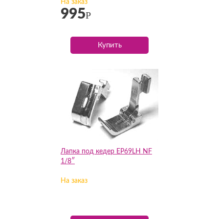
На заказ
995
Р
Купить
Лапка под кедер EP69LH NF
1/8″
На заказ