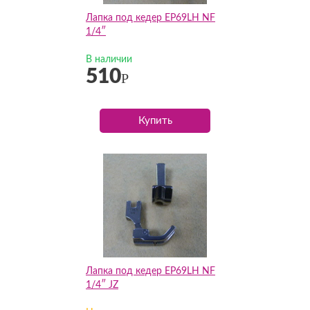
Лапка под кедер EP69LH NF
1/4″
В наличии
510
Р
Купить
Лапка под кедер EP69LH NF
1/4″ JZ