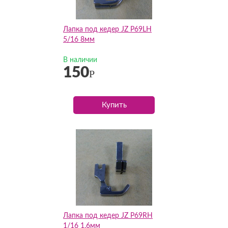
Лапка под кедер JZ P69LH
5/16 8мм
В наличии
150
Р
Купить
Лапка под кедер JZ P69RH
1/16 1,6мм