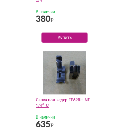
1/4″
В наличии
380
Р
Купить
Лапка под кедер EP69RH NF
1/4″ JZ
В наличии
635
Р