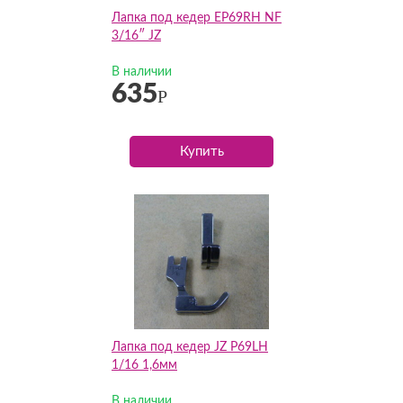
Лапка под кедер EP69RH NF
3/16″ JZ
В наличии
635
Р
Купить
Лапка под кедер JZ P69LH
1/16 1,6мм
В наличии