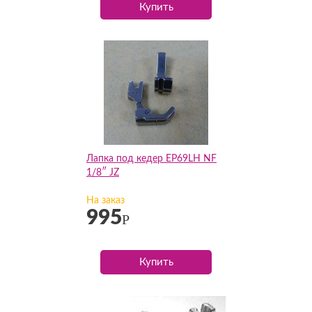
Купить
Лапка под кедер EP69LH NF
1/8″ JZ
На заказ
995
Р
Купить