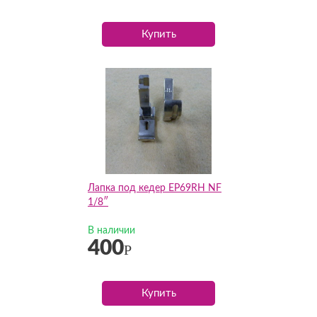
Купить
Лапка под кедер EP69RH NF
1/8″
В наличии
400
Р
Купить