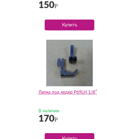
150
Р
Купить
Лапка под кедер P69LH 1/8″
В наличии
170
Р
Купить