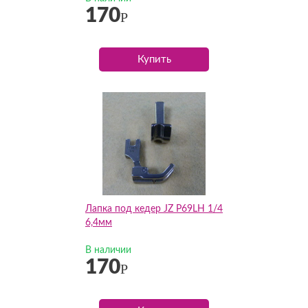
170
Р
Купить
Лапка под кедер JZ P69LH 1/4
6,4мм
В наличии
170
Р