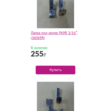
Лапка под кедер P69R 3/16″
(36069R)
В наличии
255
Р
Купить