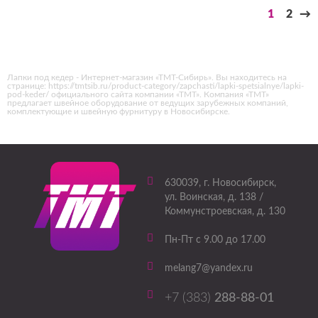
1
2
→
Лапки под кедер - Интернет-магазин «ТМТ-Сибирь». Вы находитесь на
странице: https://tmtsib.ru/product-category/zapchasti/lapki-spetsialnye/lapki-
pod-keder/ официального сайта компании «ТМТ». Компания «ТМТ»
предлагает швейное оборудование от ведущих зарубежных компаний,
комплектующие и швейную фурнитуру в Новосибирске.
630039
, г.
Новосибирск
,
ул. Воинская, д. 138 /
Коммунстроевская, д. 130
Пн-Пт с 9.00 до 17.00
melang7@yandex.ru
+7 (383)
288-88-01