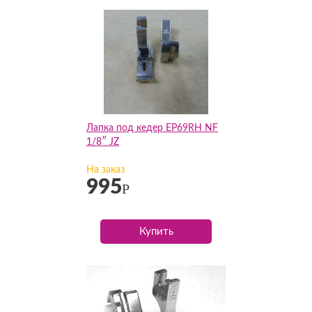
Лапка под кедер EP69RH NF
1/8″ JZ
На заказ
995
Р
Купить