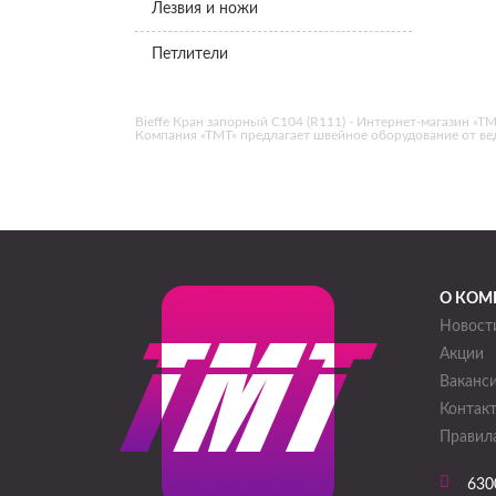
Лезвия и ножи
Петлители
Bieffe Кран запорный C104 (R111) - Интернет-магазин «ТМТ
Компания «ТМТ» предлагает швейное оборудование от в
О КОМ
Новост
Акции
Ваканс
Контак
Правила
630