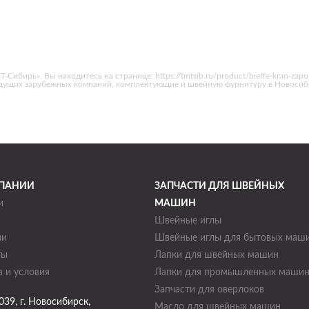
-Сибирь». Вы находитесь на странице: https://tmtsib.ru/product/bieffe-kran-za
едущих зарубежных компаний, комплектующие и швейную фурнитуру в Новосиб
ПАНИИ
ЗАПЧАСТИ ДЛЯ ШВЕЙНЫХ
и
МАШИН
Швейные иглы
ии
Швейные иглы для бытовых маш
ты
Лапки для швейных машин
 и условия
Лапки для промышленных маши
Запчасти для оверлоков
039
, г.
Новосибирск
,
Масло для швейных машин