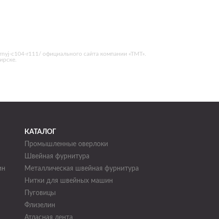
pornyj-c104-r111/ официального сайта компании «ТМТ».
ирске.
КАТАЛОГ
Промышленные оверлоки
Швейная фурнитура
ин
Металлическая швейная фурнитура
Нитки для швейных машин
н
Пуговицы
Флизелин
Атласная лента