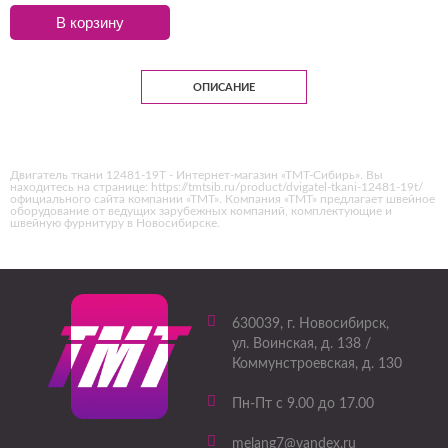
В корзину
ОПИСАНИЕ
Двигатель ткани 12481-19T - Интернет-магазин «ТМТ-Сибирь». Вы
находитесь на странице: https://tmtsib.ru/product/dvigatel-tkani-12481-19t/
официального сайта компании «ТМТ». Компания «ТМТ» предлагает швейное
оборудование от ведущих зарубежных компаний, комплектующие и
швейную фурнитуру в Новосибирске.
630039
, г.
Новосибирск
,
ул. Воинская, д. 138 /
Коммунстроевская, д. 130
Пн-Пт с 9.00 до 17.00
melang7@yandex.ru