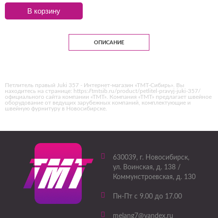
В корзину
ОПИСАНИЕ
Петлитель правый Juki 357 - Интернет-магазин «ТМТ-Сибирь». Вы
находитесь на странице: https://tmtsib.ru/product/petlitel-pravyj-juki-357/
официального сайта компании «ТМТ». Компания «ТМТ» предлагает швейное
оборудование от ведущих зарубежных компаний, комплектующие и
швейную фурнитуру в Новосибирске.
630039
, г.
Новосибирск
,
ул. Воинская, д. 138 /
Коммунстроевская, д. 130
Пн-Пт с 9.00 до 17.00
melang7@yandex.ru