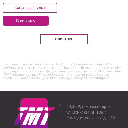
Купить в 1 клик
В корзину
ОПИСАНИЕ
Пистолет для крепления бирок TG-01, шт - Интернет-магазин «ТМТ-
Сибирь». Вы находитесь на странице: https://tmtsib.ru/product/pistolet-dlya-
krepleniya-birok-tg-01-sht/ официального сайта компании «ТМТ». Компания
«ТМТ» предлагает швейное оборудование от ведущих зарубежных
компаний, комплектующие и швейную фурнитуру в Новосибирске.
630039
, г.
Новосибирск
,
ул. Воинская, д. 138 /
Коммунстроевская, д. 130