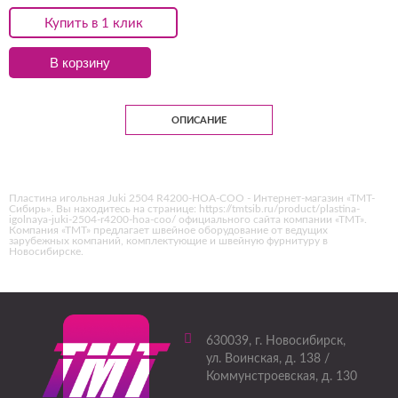
Купить в 1 клик
В корзину
ОПИСАНИЕ
Пластина игольная Juki 2504 R4200-HOA-COO - Интернет-магазин «ТМТ-
Сибирь». Вы находитесь на странице: https://tmtsib.ru/product/plastina-
igolnaya-juki-2504-r4200-hoa-coo/ официального сайта компании «ТМТ».
Компания «ТМТ» предлагает швейное оборудование от ведущих
зарубежных компаний, комплектующие и швейную фурнитуру в
Новосибирске.
630039
, г.
Новосибирск
,
ул. Воинская, д. 138 /
Коммунстроевская, д. 130