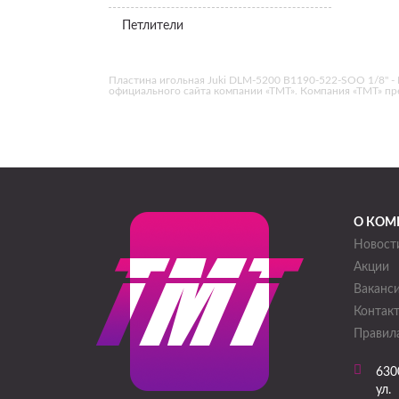
Петлители
Пластина игольная Juki DLM-5200 B1190-522-SOO 1/8" - Ин
официального сайта компании «ТМТ». Компания «ТМТ» п
О КОМ
Новост
Акции
Ваканс
Контак
Правила
630
ул. 