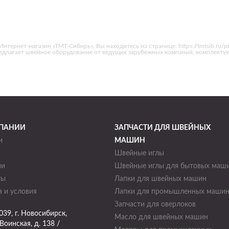
тернет-магазин «ТМТ-Сибирь». Вы находитесь на странице: https://tmtsib.ru/pro
редлагает швейное оборудование от ведущих зарубежных компаний, комплекту
ПАНИИ
ЗАПЧАСТИ ДЛЯ ШВЕЙНЫХ
и
МАШИН
Швейные иглы
ии
Швейные иглы для бытовых маш
ты
Лапки для швейных машин
 и условия
Лапки для промышленных маши
Запчасти для оверлоков
039
, г.
Новосибирск
,
Масло для швейных машин
Воинская, д. 138 /