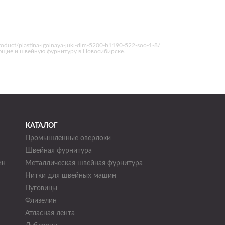
duct/plastina-igolnaya-juki-dlm-5200-b1190-522-soo-1-8/
ющие и швейную фурнитуру в Новосибирске.
КАТАЛОГ
Промышленные оверлоки
Швейная фурнитура
ин
Металлическая швейная фурнитура
Нитки для швейных машин
н
Пуговицы
Флизелин
Атласная лента