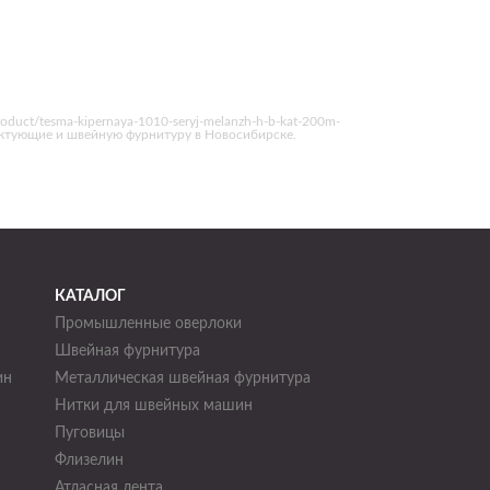
oduct/tesma-kipernaya-1010-seryj-melanzh-h-b-kat-200m-
ектующие и швейную фурнитуру в Новосибирске.
КАТАЛОГ
Промышленные оверлоки
Швейная фурнитура
ин
Металлическая швейная фурнитура
Нитки для швейных машин
н
Пуговицы
Флизелин
Атласная лента