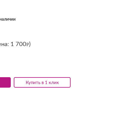
 наличии
ена:
1 700
)
Р
Купить в 1 клик