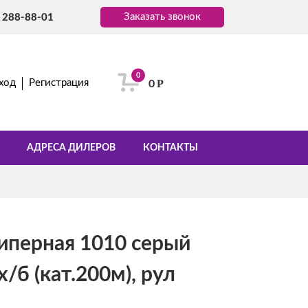
Заказать звонок
) 288-88-01
0
Р
ход
Регистрация
0
АДРЕСА ДИЛЕРОВ
КОНТАКТЫ
иперная 1010 серый
/б (кат.200м), рул