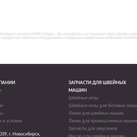
Интернет-магазин «ТМТ-Сибирь». Вы находитесь на странице: https://tmtsib.ru/pr
Т» предлагает швейное оборудование от ведущих зарубежных компаний, компл
ПАНИИ
ЗАПЧАСТИ ДЛЯ ШВЕЙНЫХ
и
МАШИН
Швейные иглы
ии
Швейные иглы для бытовых маш
ты
Лапки для швейных машин
 и условия
Лапки для промышленных маши
Запчасти для оверлоков
039
, г.
Новосибирск
,
Масло для швейных машин