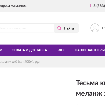
Адреса магазинов
8 (383
В
И
ОПЛАТА И ДОСТАВКА
БЛОГ
НАШИ ПАРТНЕРЫ
еланж х/б (кат.200м), рул
Тесьма к
меланж х