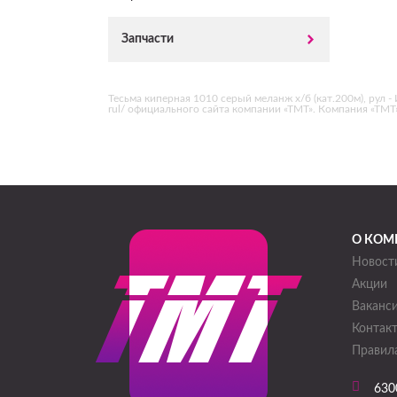
Запчасти
Тесьма киперная 1010 серый меланж х/б (кат.200м), рул - 
rul/ официального сайта компании «ТМТ». Компания «ТМ
О КОМ
Новост
Акции
Ваканс
Контак
Правила
630